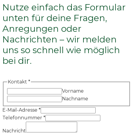
Nutze einfach das Formular
unten für deine Fragen,
Anregungen oder
Nachrichten – wir melden
uns so schnell wie möglich
bei dir.
Kontakt
*
Vorname
Nachname
Nachricht
E-Mail-Adresse
*
E-
Telefonnummer
*
Mail-
Nachricht