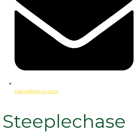
hello@horsly.com
Steeplechase